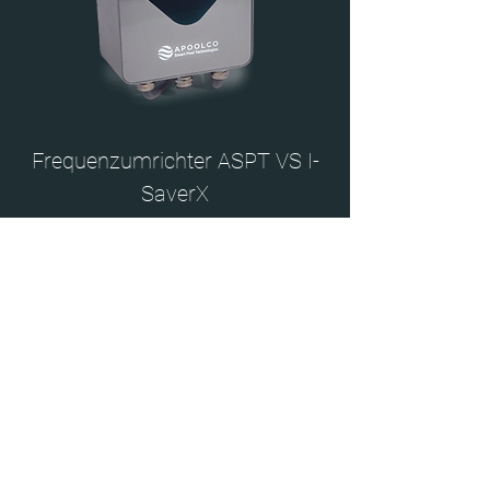
Frequenzumrichter ASPT VS I-
SaverX
Bis zu 80 % Stromersparnis
Reduzierte Lautstärke
Heiz- & Kühlfunktion
Einfache Nachrüstung
Digitale Steuerung mit Display &
Timerfunktion
Verbesserte Lebensdauer Ihrer
Poolpumpe