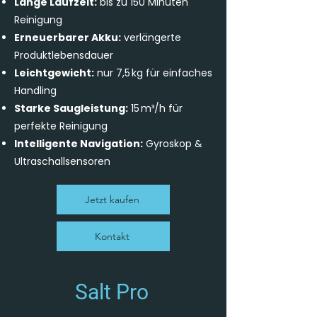
Lange Laufzeit:
bis zu 150 Minuten
Reinigung
Erneuerbarer Akku:
verlängerte
Produktlebensdauer
Leichtgewicht:
nur 7,5 kg für einfaches
Handling
Starke Saugleistung:
15 m³/h für
perfekte Reinigung
Intelligente Navigation:
Gyroskop &
Ultraschallsensoren
Jetzt kaufen
Kontakt
Salt Pro