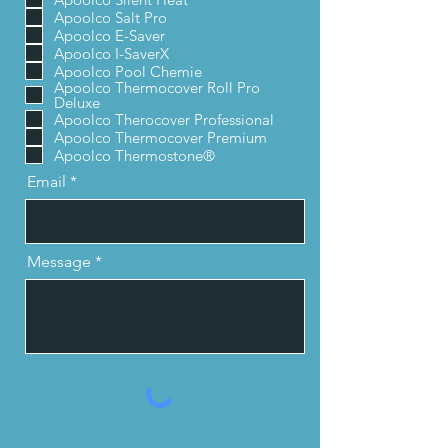
Apoolco Salt Pro
Apoolco E-Saver
Apoolco I-SaverX
Apoolco Pool Chemie
Apoolco Thermocover Roll Pro
Deluxe
Apoolco Therocover Professional
Apoolco Thermocover Premium
Apoolco Thermostone®
Email
Message